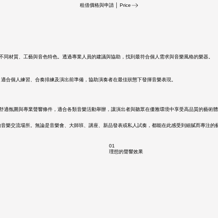
租借價格與申請 │ Price
膩感受不同材質、工藝與音色特色。透過專業人員的建議與協助，找到最符合個人需求與音樂風格的樂器。
，適合個人練習、合奏排練及演出前準備，協助演奏者在最佳狀態下發揮音樂表現。
計兼具舒適氛圍與專業聲響條件，適合各類音樂活動舉辦，讓演出者與聽眾在優雅環境中享受高品質的藝術
的音樂交流場所。無論是音樂會、大師班、講座、新品發表或私人試奏，都能在此感受到細膩而專注的
01
理想的聲響效果