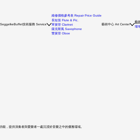
維修價格參考表 Repair Price Guide
長短笛 Flute & Pic.
藝術
Seggelke
技術服務 Service
藝術中心 Art Center
Buffet
單簧管 Clarinet
場地
薩克斯風 Saxophone
雙簧管 Oboe
演出功能，提供演奏者與愛樂者一處沉浸於音樂之中的優雅場域。