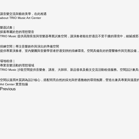
讓音樂交流與藝術美學，在此相遇
about TRIO Music Art Center
樂器試奏｜
探索專屬於您的理想聲音
TRIO Music 提供高階長笛與管樂器專業試奏空間，讓演奏者能在舒適且不受干擾的環境中，細
排練空間｜專注音樂創作與演出的準備空間
提供專業演奏者、室內樂團與音樂學習者舒適安靜的排練環境。空間具備良好的聲響條件與完善設備
​場地租借｜
專業音樂活動的理想場域
TRIO Music 沙龍空間提供音樂會、講座、大師班、新品發表及藝文交流活動租借服務。空間設
空間以溫潤木質調為設計核心，搭配明亮自然的採光與舒適雅緻的環境氛圍，營造出兼具專業與溫度
Art Center 實景拍攝
Previous